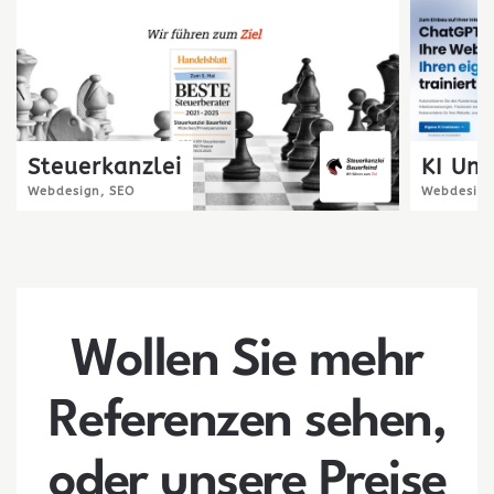
Steuerkanzlei
KI Un
Webdesign, SEO
Webdesign
Wollen Sie mehr
Referenzen sehen,
oder unsere Preise